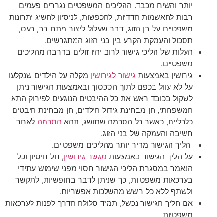
יותר והשיח מכבד. ההליכים המשפטיים נגררים פעמים
רבות להאשמות הדדיות, להכפשות, לניסיון להשיג יתרונות
משפטיים על בן הזוג, דבר שעלול ליצור מתח רב, כעס,
תסכול והעמקת הקרע בין בני הזוג המתגרשים.
העלות של הליכי גישור לרוב יהיו זולים בהרבה מהליכים
משפטיים.
גירושין באמצעות
גישור לגירושין
מקלה על הילדים שנקלעו
על לא עוול בכפם לתוך הסכסוך ובאמצעות הגישור ניתן
לשקול בכובד ראש את כל ההיבטים הנוגעים לפירוק התא
המשפחתי, הן מבחינת גידול הילדים, הן מבחינת היבטים
כלכליים, כאשר כל הסכמה שתושג, תהא
הסכמה
לאחר
חשיבה והעמקה של בני הזוג.
הליך הגישור מהיר יותר מהליכים משפטיים.
על הליך הגישור באמצעות
מגשר גירושין
, חל חיסיון וכל
הנאמר במסגרת הליכי הגישור חסוי מפני שימוש עתידי
בערכאות משפטיות, כך שניתן לדבר בחופשיות, לתקשר
ולשתף ללא כל חשש מהשלכות אפשריות.
אם הליך הגישור נכשל, תמיד סלולה הדרך לפנות לערכאות
משפטיות.