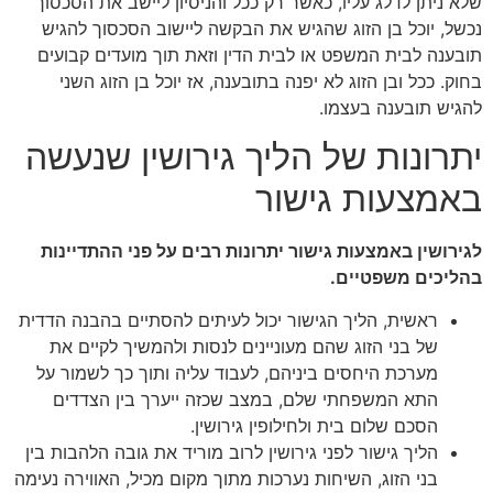
שלא ניתן לדלג עליו, כאשר רק ככל והניסיון ליישב את הסכסוך
נכשל, יוכל בן הזוג שהגיש את הבקשה ליישוב הסכסוך להגיש
תובענה לבית המשפט או לבית הדין וזאת תוך מועדים קבועים
בחוק. ככל ובן הזוג לא יפנה בתובענה, אז יוכל בן הזוג השני
להגיש תובענה בעצמו.
יתרונות של הליך גירושין שנעשה
באמצעות גישור
לגירושין באמצעות גישור יתרונות רבים על פני ההתדיינות
בהליכים משפטיים.
ראשית, הליך הגישור יכול לעיתים להסתיים בהבנה הדדית
של בני הזוג שהם מעוניינים לנסות ולהמשיך לקיים את
מערכת היחסים ביניהם, לעבוד עליה ותוך כך לשמור על
התא המשפחתי שלם, במצב שכזה ייערך בין הצדדים
הסכם שלום בית ולחילופין גירושין.
הליך גישור לפני גירושין לרוב מוריד את גובה הלהבות בין
בני הזוג, השיחות נערכות מתוך מקום מכיל, האווירה נעימה