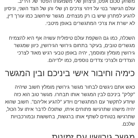
משחק סכום אפס, וניצחון שלי משמעותו הפסד של היריב.
עולם הגישור בנוי על זיהוי צרכים הן שלי והן של הצד השני, וניסיון
להגיע לפתרון שיש בו רק מנצחים. מגשר שיחשוב כמו עורך דין,
לא ישרת את צרכי המתגשרים באופן מיטבי.
השכלה, כמו גם השקפת עולם טיפולית עשויה אף היא להצמיח
מגשרים טובים, בעיקר בתחום גירושי הגירושין, כיוון שמגשר
גירושין מומלץ ומוסמך, יהיה באופן טבעי רגיש מאוד לצרכי
הצדדים ולצרכי צדדים נוספים, כמו ילדיהם.
כימיה וחיבור אישי ביניכם ובין המגשר
כאש אתם ניגשים לבחור מגשר גירושין מומלץ חשוב שיהיה
"קליק" ביניכם לבין המגשר אותו תבחרו. מגשר טוב הוא כזה
שיודע לתקשר עם המתגשרים ויודע "להגיע אליהם". חשוב שהוא
יהיה מישהו שתרגישו פתוחים איתו, שתוכלו לדבר איתו על הכול,
שתרגישו בטוחים לשתף אותו ברגשות, בחששות ובמורכבויות
שלכם.
מגשר גירושין עם זמינות