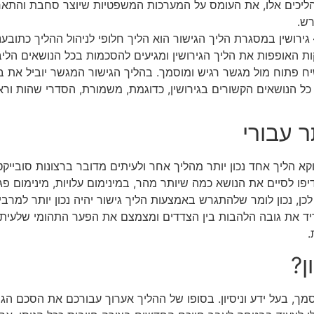
הליכים אלו, את העומס על המערכות המשפטיות שיוצר סחבת והתאר
רש.
גירושין במסגרת הליך הגישור הוא הליך חלופי לניהול ההליך כתוב
ת האופפות את הליך הגירושין ומגיעים להסכמות בכל הנושאים הליבת
יח פתוח מול מגשר רגיש ומוסמך. בהליך הגישור המגשר יוביל את בני
כל הנושאים הקשורים בגירושין, כדוגמת, משמורת, הסדרי שהות וראיה,
ר עבורי
וקא הליך אחד נכון יותר מהליך אחר ולעיתים מדובר ברצונות סובייק
יפו לסיים את הנושא כמה שיותר מהר, במינימום עלויות, מינימום פ
כן, נכון לומר שלהתגרש באמצעות הליך גישור יהיה נכון יותר למרבי
מוריד את גובה הלהבות בין הצדדים ומצמצם את הפער התהומי שלעיתי
.
ן?
סמך, בעל ידע וניסיון. בסופו של ההליך אערוך עבורכם את הסכם הג